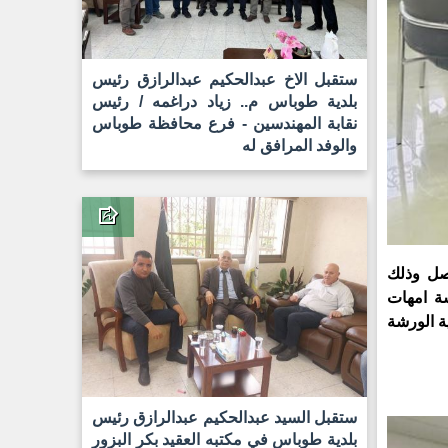
ستقبل الاخ عبدالحكيم عبدالرازق رئيس
بلدية طوباس م.. زياد دراغمه / رئيس
نقابة المهندسين - فرع محافظة طوباس
والوفد المرافق له
اصل وذلك
ة امهات
طوباس وذلك يوم الاثنين الموافق 28/8/2023م وفي نهاية الورشة
ستقبل السيد عبدالحكيم عبدالرازق رئيس
بلدية طوباس في مكتبه العقيد بكر البزور